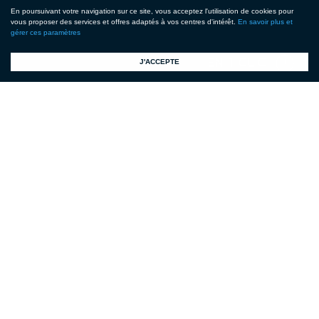
En poursuivant votre navigation sur ce site, vous acceptez l'utilisation de cookies pour
vous proposer des services et offres adaptés à vos centres d'intérêt.
En savoir plus et
gérer ces paramètres
!
J'ACCEPTE
FÉDÉRATION FRANÇAISE DE
MOTOCYCLISME
74 AVENUE PARMENTIER
75011 PARIS
01 49 23 77 00
FAX. 01 47 00 08 37
FFM@FFMOTO.COM