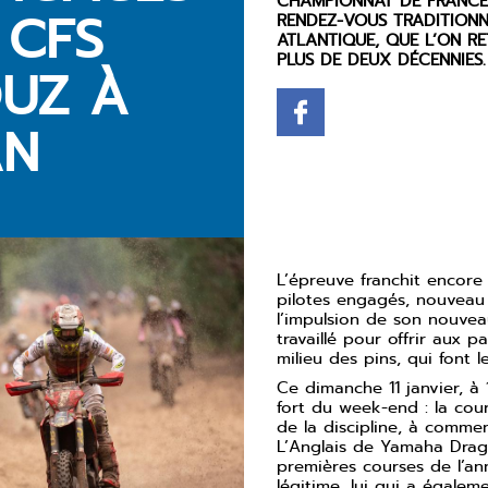
CHAMPIONNAT DE FRANCE
 CFS
RENDEZ-VOUS TRADITIONN
ATLANTIQUE, QUE L’ON R
PLUS DE DEUX DÉCENNIES.
UZ À
AN
L’épreuve franchit encore
pilotes engagés, nouveau 
l’impulsion de son nouve
travaillé pour offrir aux p
milieu des pins, qui font 
Ce dimanche 11 janvier, à 
fort du week-end : la cou
de la discipline, à commen
L’Anglais de Yamaha Drago
premières courses de l’ann
légitime, lui qui a égale