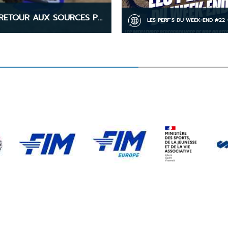
SAINT-JUST-PRÈS-BRIOUDE (43) – RETOUR AUX SOURCES POUR L'ENDURO KID