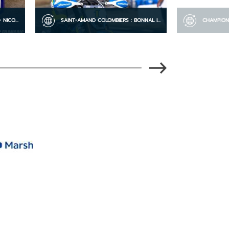
LES PERF’S DU WEEK-END #22 - NICON VICE-CHAMPIONNE, RAFFARD EN ARGENT, EMPRIN
SAINT-AMAND COLOMBIERS : BONNAL IMPÉRIAL, BIDART GARDE LA MAIN, BRACQUEMOND PREND LE POUVOIR AU CHALLENGER