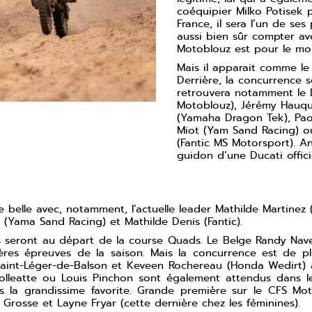
coéquipier Milko Potisek
France, il sera l’un de se
aussi bien sûr compter av
Motoblouz est pour le mom
Mais il apparait comme le s
Derrière, la concurrence s
retrouvera notamment le 
Motoblouz), Jérémy Hauqu
(Yamaha Dragon Tek), Pa
Miot (Yam Sand Racing) ou
(Fantic MS Motorsport). 
guidon d’une Ducati offici
re belle avec, notamment, l’actuelle leader Mathilde Martine
d (Yama Sand Racing) et Mathilde Denis (Fantic).
tes seront au départ de la course Quads. Le Belge Randy Na
ières épreuves de la saison. Mais la concurrence est de p
aint-Léger-de-Balson et Keveen Rochereau (Honda Wedirt) a
olleatte ou Louis Pinchon sont également attendus dans le
s la grandissime favorite. Grande première sur le CFS Moto
 Grosse et Layne Fryar (cette dernière chez les féminines).