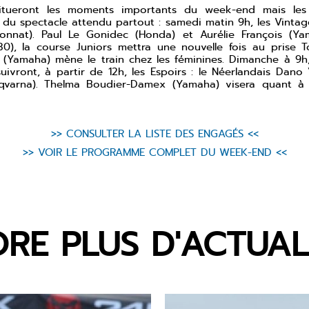
tueront les moments importants du week-end mais les q
du spectacle attendu partout : samedi matin 9h, les Vintag
onnat). Paul Le Gonidec (Honda) et Aurélie François (Y
30), la course Juniors mettra une nouvelle fois au prise
il (Yamaha) mène le train chez les féminines. Dimanche à 9
suivront, à partir de 12h, les Espoirs : le Néerlandais Dan
qvarna). Thelma Boudier-Damex (Yamaha) visera quant à 
>> CONSULTER LA LISTE DES ENGAGÉS <<
>> VOIR LE PROGRAMME COMPLET DU WEEK-END <<
RE PLUS D'ACTUALI