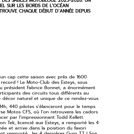
 DES SABLES MOTOBLOUZ 2025-2026. UN
EL SUR LES BORDS DE L’OCÉAN
ETROUVE CHAQUE DÉBUT D’ANNÉE DEPUIS
 un cap cette saison avec près de 1600
record ! Le Moto-Club des Esteys, sous
au président Fabrice Bonnet, a énormément
articipants des circuits tous différents au
le décor naturel et unique de ce rendez-vous.
14h, 440 pilotes s’élanceront pour le temps
rse Motos CFS, où l’on retrouvera les cadors
cer par l’impressionnant Todd Kellett.
n Tek, licencié aux Esteys, a remporté les 4
ée et arrive dans la position du favori
ment remporté… les 4 dernières Gurp TT ! Son