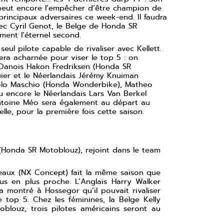
 peut encore l’empêcher d’être champion de
s principaux adversaires ce week-end. Il faudra
ec Cyril Genot, le Belge de Honda SR
ent l’éternel second.
eul pilote capable de rivaliser avec Kellett.
era acharnée pour viser le top 5 : on
Danois Hakon Fredriksen (Honda SR
ier et le Néerlandais Jérémy Knuiman
olo Maschio (Honda Wonderbike), Matheo
 encore le Néerlandais Lars Van Berkel
Antoine Méo sera également au départ au
elle, pour la première fois cette saison.
z (Honda SR Motoblouz), rejoint dans le team
veaux (NX Concept) fait la même saison que
lus en plus proche. L’Anglais Harry Walker
 montré à Hossegor qu’il pouvait rivaliser
 top 5. Chez les féminines, la Belge Kelly
blouz, trois pilotes américains seront au