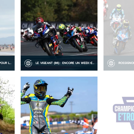
NOUVEAU RECORD D’ENGAGÉS POUR LE CFS MOTOBLOUZ
LE VIGEANT (86) : ENCORE UN WEEK-END HALETANT AVEC DES PREMIERS TITRES